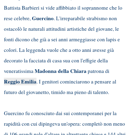
Battista Barbieri si vide affibbiato il soprannome che lo
Guercino
rese celebre,
. L'irreparabile strabismo non
ostacolò le naturali attitudini artistiche del giovane, le
fonti dicono che già a sei anni armeggiasse con lapis e
colori. La leggenda vuole che a otto anni avesse già
decorato la facciata di casa sua con l'effigie della
Madonna della Chiara
veneratissima
patrona di
Reggio Emilia
. I genitori cominciarono a pensare al
futuro del giovanetto, timido ma pieno di talento.
Guercino fu conosciuto dai sui contemporanei per la
rapidità con cui dipingeva un'opera: completò non meno
di 106 grandi pale d'altare in altrettante chiese e 144 altri