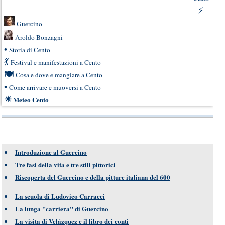
⚡
Guercino
Aroldo Bonzagni
•
Storia di Cento
💃
Festival e manifestazioni a Cento
🍽
Cosa e dove e mangiare a Cento
•
Come arrivare e muoversi a Cento
☀
Meteo Cento
Introduzione al Guercino
Tre fasi della vita e tre stili pittorici
Riscoperta del Guercino e della pitture italiana del 600
La scuola di Ludovico Carracci
La lunga "carriera" di Guercino
La visita di Velázquez e il libro dei conti