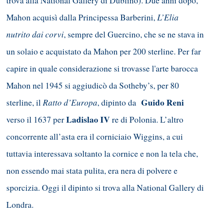
trova alla National Gallery di Dublino). Due anni dopo,
L’Elia
Mahon acquisì dalla Principessa Barberini,
nutrito dai corvi
, sempre del Guercino, che se ne stava in
un solaio e acquistato da Mahon per 200 sterline. Per far
capire in quale considerazione si trovasse l'arte barocca
Mahon nel 1945 si aggiudicò da Sotheby’s, per 80
Ratto d’Europa
Guido Reni
sterline, il
, dipinto da
Ladislao IV
verso il 1637 per
re di Polonia. L’altro
concorrente all’asta era il corniciaio Wiggins, a cui
tuttavia interessava soltanto la cornice e non la tela che,
non essendo mai stata pulita, era nera di polvere e
sporcizia. Oggi il dipinto si trova alla National Gallery di
Londra.