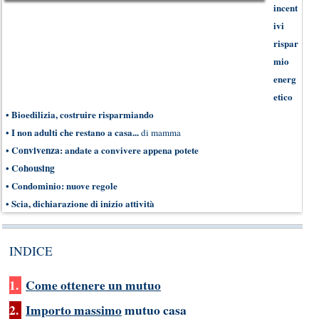
incent
ivi
rispar
mio
energ
etico
•
Bioedilizia, costruire risparmiando
•
I non adulti che restano a casa...
di mamma
•
Convivenza
: andate a convivere appena potete
•
Cohousing
•
Condominio: nuove regole
•
Scia, dichiarazione di inizio attività
INDICE
1.
Come ottenere un mutuo
2.
Importo massimo
mutuo casa