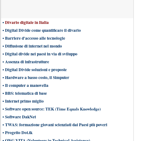
•
Divario digitale in Italia
•
Digital Divide come quantificare il divario
•
Barriere d'accesso alle tecnologie
•
Diffusione di internet nel mondo
•
Digital divide nei paesi in via di sviluppo
•
Assenza di infrastrutture
•
Digital Divide soluzioni e proposte
•
Hardware a basso costo, il Simputer
•
Il computer a manovella
•
BBS: telematica di base
•
Internet primo miglio
•
Software open source: TEK
(Time Equals Knowledge)
•
Software DakNet
•
TWAS: formazione giovani scienziati dai Paesi più poveri
•
Progetto Dot.tk
•
ONG VITA
(Volunteers in Technical Assistance)