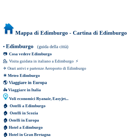
Mappa di Edimburgo - Cartina di Edimburgo
Edimburgo
•
(guida della città)
📷
Cosa vedere Edimburgo
💁
Visita guidata in italiano a Edimburgo
⚡
✈
Orari arrivi e partenze Aeroporto di Edimburgo
☀
Meteo Edimburgo
🌎
Viaggiare in Europa
🛵
Viaggiare in Italia
Voli economici Ryanair, Easyjet...
🏠
Ostelli a Edimburgo
🏠
Ostelli in Scozia
🏠
Ostelli in Europa
🏠
Hotel a Edimburgo
🏠
Hotel in Gran Bretagna