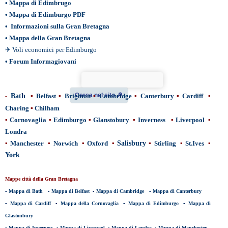
•
Mappa di Edimbrugo
•
Mappa di Edimburgo PDF
•
Informazioni sulla Gran Bretagna
•
Mappa della Gran Bretagna
✈
Voli economici per Edimburgo
•
Forum Informagiovani
Cerca nel sito 🔎︎
Bath
▪
Belfast
▪
Brighton
▪
Cambridge
▪
Canterbury
▪
Cardiff
▪
▪
Charing
▪
Chilham
▪
Cornovaglia
▪
Edimburgo
▪
Glanstobury
▪
Inverness
▪
Liverpool
▪
Londra
▪
Manchester
▪
Norwich
▪
Oxford
▪
Salisbury
▪
Stirling
▪
St.Ives
▪
York
Mappe città della Gran Bretagna
▪
Mappa di Bath
▪
Mappa di Belfast
▪
Mappa di Cambridge
▪
Mappa di Canterbury
▪
Mappa di Cardiff
▪
Mappa della Cornovaglia
▪
Mappa di Edimburgo
▪
Mappa di
Glastonbury
▪
Mappa di Inverness
▪
Mappa di Liverpool
▪
Mappa di Londra
▪
Mappa di Manchester