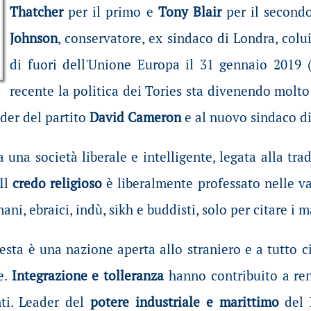
Thatcher
per il primo e
Tony Blair
per il secondo
Johnson
, conservatore, ex sindaco di Londra, colu
di fuori dell'Unione Europa il 31 gennaio 2019 
recente la politica dei Tories sta divenendo molto
ader del partito
David Cameron
e al nuovo sindaco d
 una società liberale e intelligente, legata alla tr
Il
credo religioso
è liberalmente professato nelle va
ni, ebraici, indù, sikh e buddisti, solo per citare i m
esta è una nazione aperta allo straniero e a tutto c
re.
Integrazione e tolleranza
hanno contribuito a re
nti. Leader del
potere industriale e marittimo
del 