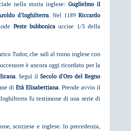
iale nella storia inglese:
Guglielmo il
Aroldo d'Inghilterra
. Nel 1189
Riccardo
ande
Peste bubbonica
uccise 1/3 della
rico Tudor
, che salì al trono inglese con
successore è ancora oggi ricordato per la
licana
. Seguì il
Secolo d'Oro del Regno
ome di
Età Elisabettiana
. Prende avvio il
'Inghilterra fu testimone di una serie di
rone, scozzese e inglese. In precedenza,