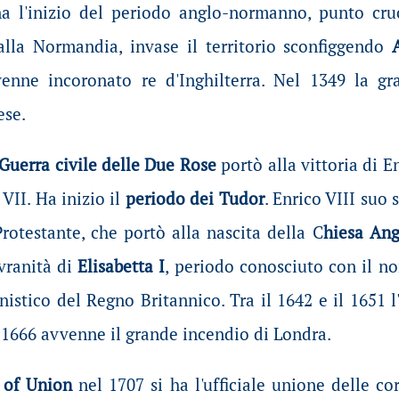
a l'inizio del periodo anglo-normanno, punto cruc
alla Normandia, invase il territorio sconfiggendo
enne incoronato re d'Inghilterra. Nel 1349 la gr
ese.
Guerra civile delle Due Rose
portò alla vittoria di
En
 VII
. Ha inizio il
periodo dei Tudor
. Enrico VIII suo 
rotestante, che portò alla nascita della C
hiesa Ang
ovranità di
Elisabetta I
, periodo conosciuto con il n
istico del Regno Britannico. Tra il 1642 e il 1651 l
l 1666 avvenne il grande incendio di Londra.
 of Union
nel 1707 si ha l'ufficiale unione delle co