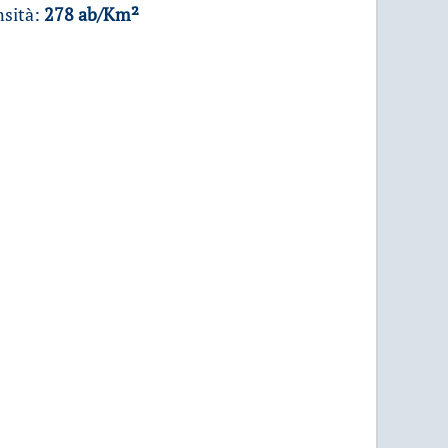
sità:
278 ab/Km²