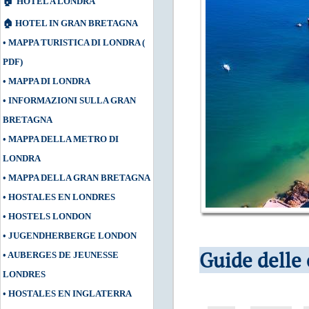
🏠
HOTEL A LONDRA
🏠
HOTEL IN GRAN BRETAGNA
•
MAPPA TURISTICA DI LONDRA (
PDF
)
•
MAPPA DI LONDRA
•
INFORMAZIONI SULLA GRAN
BRETAGNA
•
MAPPA DELLA METRO DI
LONDRA
•
MAPPA DELLA GRAN BRETAGNA
•
HOSTALES EN LONDRES
•
HOSTELS LONDON
•
JUGENDHERBERGE LONDON
Guide delle 
•
AUBERGES DE JEUNESSE
LONDRES
•
HOSTALES EN INGLATERRA