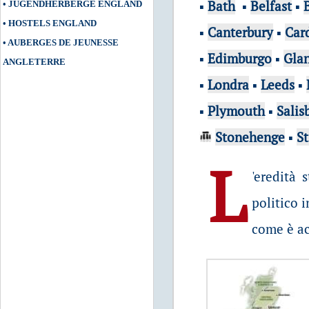
▪
Bath
▪
Belfast
▪
•
JUGENDHERBERGE ENGLAND
•
HOSTELS ENGLAND
▪
Canterbury
▪
Card
•
AUBERGES DE JEUNESSE
▪
Edimburgo
▪
Gla
ANGLETERRE
▪
Londra
▪
Leeds
▪
▪
Plymouth
▪
Salis
Stonehenge
▪
St
L
'eredità 
politico i
come è ac