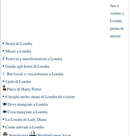
fare e
vedere a
Londra
prima di
morire
•
Storia di Londra
•
Musei a Londra
💃
Festival e manifestazioni a Londra
•
Guida agli hotel di Londra
☾
Bar locali e vita notturna a Londra
•
I pub di Londra
Parco di Harry Potter
•
6 luoghi molto strani di Londra da visitare
🍽
Dove mangiare a Londra
🍽
Cosa mangiare a Londra
•
La Londra di Lady Diana
•
Come arrivare a Londra
Stonehenge
Stratford upon Avon