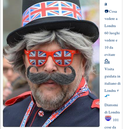
a
📷
Cosa
vedere a
Londra
60 luoghi
vedere e
10 da
evitare
💁
Visita
guidata in
italiano di
Londra
⚡
Dintorni
di Londra
101
cose da