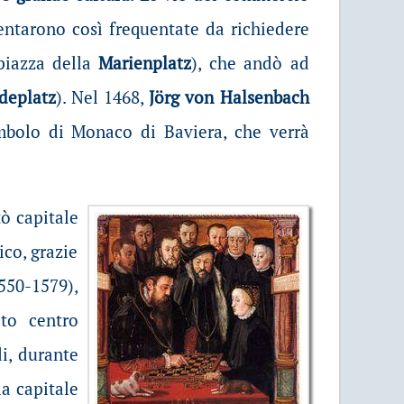
entarono così frequentate da richiedere
piazza della
Marienplatz
), che andò ad
deplatz
). Nel 1468,
Jörg von Halsenbach
mbolo di Monaco di Baviera, che verrà
tò capitale
ico, grazie
550-1579),
to centro
di, durante
la capitale