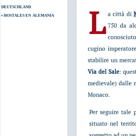
L
DEUTSCHLAND
a città di
•
HOSTALES EN ALEMANIA
750 da al
conosciut
cugino imperator
stabilire un merca
Via del Sale
: ques
medievale) dalle 
Monaco.
Per seguire tale 
situato nel terri
soggetto ad un ped