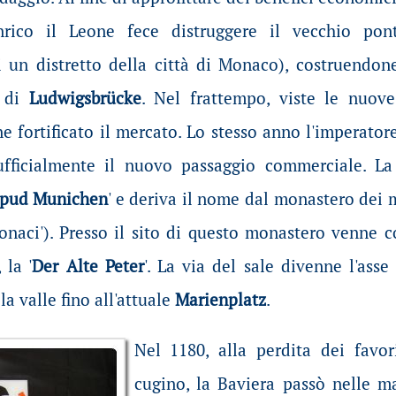
nrico il Leone fece distruggere il vecchio pont
 un distretto della città di Monaco), costruendon
a di
Ludwigsbrücke
. Nel frattempo, viste le nuove
e fortificato il mercato. Lo stesso anno l'imperato
fficialmente il nuovo passaggio commerciale. La 
pud Munichen
' e deriva il nome dal monastero dei
monaci'). Presso il sito di questo monastero venne c
 la '
Der Alte Peter
'. La via del sale divenne l'asse
la valle fino all'attuale
Marienplatz
.
Nel 1180, alla perdita dei favor
cugino, la Baviera passò nelle m