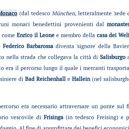
Monaco
(dal tedesco
München
, letteralmente 'sede
cuni monaci benedettini provenienti dal
monaste
o come
Enrico il Leone
e membro della
casa dei Wel
e
Federico Barbarossa
diventa 'signore' della Bavier
to nella strada che collegava la città di
Salisburgo
to era il percorso lungo il quale i mercanti trasporta
miniere di
Bad Reichenhall
e
Hallein
(nel salisburg
percorso era necessario attraversare un ponte sul f
torio vescovile di
Frisinga
(in tedesco Freising) e 
aggio. Al fine di approfittare dei benefici economici