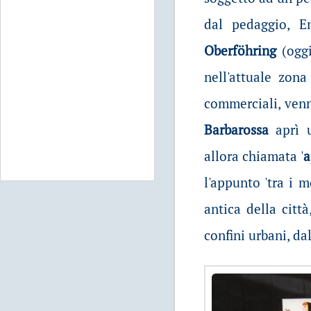
dal pedaggio, E
Oberföhring
(oggi
nell'attuale zon
commerciali, venn
Barbarossa
aprì u
allora chiamata '
a
l'appunto 'tra i 
antica della città,
confini urbani, dal