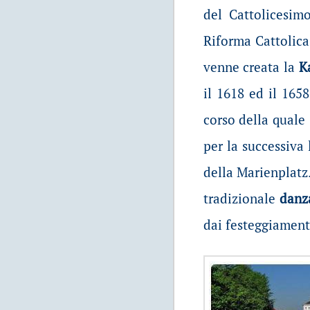
del Cattolicesim
Riforma Cattolica.
venne creata la
K
il 1618 ed il 165
corso della qual
per la successiva
della Marienplatz
tradizionale
danza
dai festeggiamenti