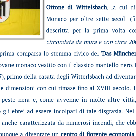
Ottone di Wittelsbach
, la cui d
Monaco per oltre sette secoli (f
descritta per la prima volta c
circondata da mura e con circa 200
 prima comparsa lo stemma civico del '
Das München
ovane monaco vestito con il classico mantello nero. 
), primo della casata degli Witterlsbach ad diventa
lle dimensioni con cui rimase fino al XVIII secolo. T
i peste nera e, come avvenne in molte altre città
o gli ebrei ad essere incolpati di tale disgrazia. Ne
fu anche caratterizzata da numerosi incendi, che eb
omunque a diventare un
centro di fiorente economia