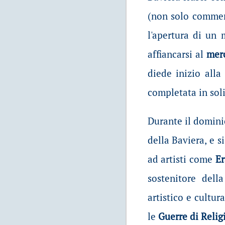
(non solo commerc
l'apertura di un 
affiancarsi al
merc
diede inizio alla
completata in soli
Durante il domin
della Baviera, e s
ad artisti come
E
sostenitore del
artistico e cultur
le
Guerre di Relig