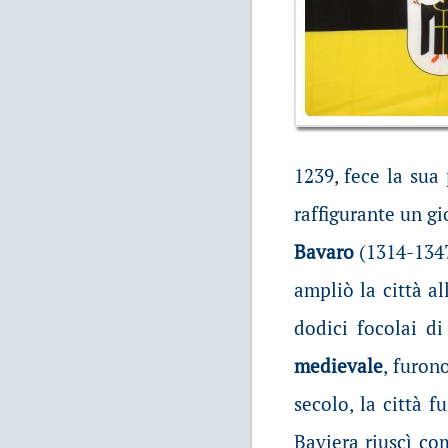
1239, fece la sua
raffigurante un gi
Bavaro
(1314-1347
ampliò la città a
dodici focolai d
medievale
, furon
secolo, la città 
Baviera riuscì c