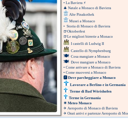
•
La Baviera
⚡
🎄
Natale a Monaco di Baviera
Alte Pinakothek
Musei a Monaco
•
Storia di Monaco di Baviera
🍺
Oktoberfest
🍺
Le migliori birrerie a Monaco
I castelli di Ludwig II
Castello di Nymphenburg
🍽
Cosa mangiare a Monaco
🍽
Dove mangiare a Monaco
•
Come arrivare a Monaco di Baviera
•
Come muoversi a Monaco
🅿
Dove parcheggiare a Monaco
Lavorare a Berlino e in Germania
Terme di Bad Wörishofen
Terme in Germania
☀
Meteo Monaco
✈
Aeroporto di Monaco di Baviera
✈
Orari arrivi e partenze Aeroporto di M