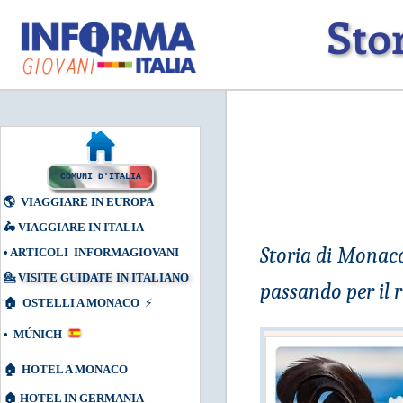
Sto
COMUNI D'ITALIA
🌎
VIAGGIARE IN EUROPA
🛵
VIAGGIARE IN ITALIA
Storia di Monac
•
ARTICOLI INFORMAGIOVANI
💁
VISITE GUIDATE IN ITALIANO
passando per il r
🏠
OSTELLI A MONACO
⚡
•
MÚNICH
🏠
HOTEL A MONACO
🏠
HOTEL IN GERMANIA