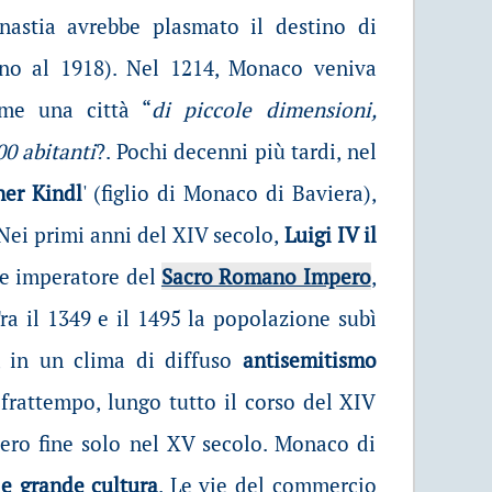
inastia avrebbe plasmato il destino di
ino al 1918). Nel 1214, Monaco veniva
ome una città “
di piccole dimensioni,
0 abitanti
?. Pochi decenni più tardi, nel
er Kindl
' (figlio di Monaco di Baviera),
Nei primi anni del XIV secolo,
Luigi IV il
re imperatore del
Sacro Romano Impero
,
ra il 1349 e il 1495 la popolazione subì
, in un clima di diffuso
antisemitismo
l frattempo, lungo tutto il corso del XIV
bero fine solo nel XV secolo. Monaco di
 e grande cultura
. Le
vie del commercio