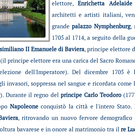
elettore,
Enrichetta Adelaide
architetti e artisti italiani, v
grande
palazzo Nymphenburg
,
1705 al 1714, a seguito della gu
similiano II Emanuele di Baviera
, principe elettore
a
(il principe elettore era una carica del Sacro Romano
'elezione dell'Imperatore). Del dicembre 1705 è l
li invasori, soppressa nel sangue e ricordata come l
). Durante il regno del
principe Carlo Teodoro
(1777
dopo
Napoleone
conquistò la città e l'intero Stato
Baviera
, ritrovando un nuovo fervore demografico e
coltura bavarese e in onore al matrimonio tra il
re Lu