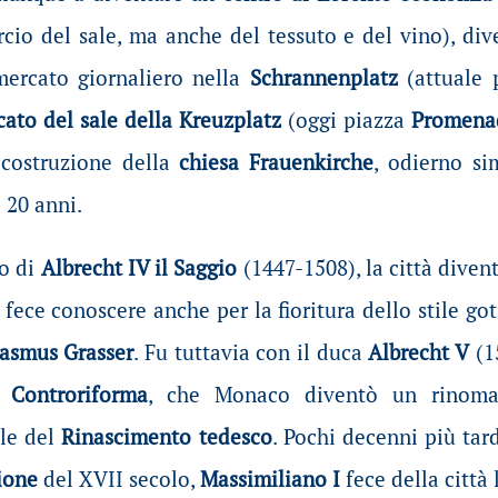
io del sale, ma anche del tessuto e del vino), div
mercato giornaliero nella
Schrannenplatz
(attuale 
ato del sale della Kreuzplatz
(oggi piazza
Promena
 costruzione della
chiesa Frauenkirche
, odierno si
 20 anni.
io di
Albrecht IV il Saggio
(1447-1508), la città diven
i fece conoscere anche per la fioritura dello stile got
rasmus
Grasser
. Fu tuttavia con il duca
Albrecht V
(1
la
Controriforma
, che Monaco diventò un rinoma
ale del
Rinascimento tedesco
. Pochi decenni più tar
ione
del XVII secolo,
Massimiliano I
fece della città 