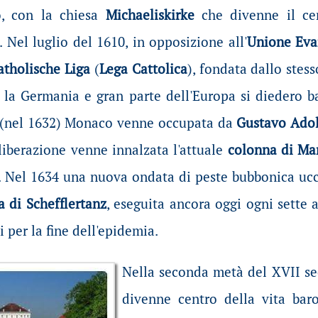
o, con la chiesa
Michaeliskirke
che divenne il cen
 Nel luglio del 1610, in opposizione all'
Unione Evan
atholische Liga
(
Lega Cattolica
), fondata dallo stess
8 la Germania e gran parte dell'Europa si diedero b
e (nel 1632) Monaco venne occupata da
Gustavo Adol
 liberazione venne innalzata l'attuale
colonna di Ma
. Nel 1634 una nuova ondata di peste bubbonica ucci
 di Schefflertanz
, eseguita ancora oggi ogni sette 
 per la fine dell'epidemia.
Nella seconda metà del XVII sec
divenne centro della vita bar