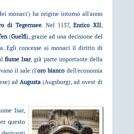
 dei monaci') ha origine intorno all'anno
ro di Tegernsee
. Nel 1157,
Enrico XII
,
fen
(
Guelfi
), grazie ad una decisione del
a. Egli concesse ai monaci il diritto di
al
fiume Isar
, già parte importante della
vano il sale (l'
oro bianco
dell'economia
hese) ad
Augusta
(Augsburg), ad ovest di
iume Isar,
per questo
 derivanti