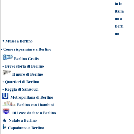
ta in
italia
no a
Berli
no
•
Musei a Berlino
•
Come risparmiare a Berlino
Berlino Gratis
•
Breve storia di Berlino
Il muro di Berlino
•
Quartieri di Berlino
•
Reggia di Sanssouci
Metropolitana di Berlino
Berlino con i bambini
101 cose da fare a Berlino
🎄
Natale a Berlino
Capodanno a Berlino