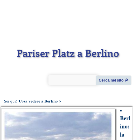
Pariser Platz a Berlino
Cerca nel sito 🔎︎
:
Cosa vedere a Berlino
>
Sei qui
•
Berl
ino:
la