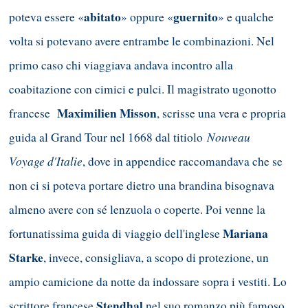
abitato
guernito
poteva essere «
» oppure «
» e qualche
volta si potevano avere entrambe le combinazioni. Nel
primo caso chi viaggiava andava incontro alla
coabitazione con cimici e pulci. Il magistrato ugonotto
Maximilien Misson
francese
, scrisse una vera e propria
Nouveau
guida al Grand Tour nel 1668 dal titiolo
Voyage d'Italie
, dove in appendice raccomandava che se
non ci si poteva portare dietro una brandina bisognava
almeno avere con sé lenzuola o coperte. Poi venne la
Mariana
fortunatissima guida di viaggio dell'inglese
Starke
, invece, consigliava, a scopo di protezione, un
ampio camicione da notte da indossare sopra i vestiti. Lo
Stendhal
scrittore francese
nel suo romanzo più famoso