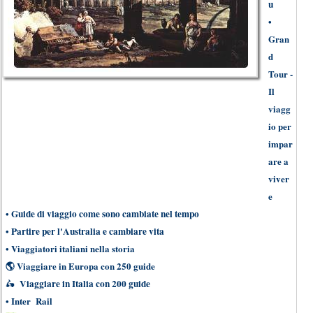
u
•
Gran
d
Tour -
Il
viagg
io per
impar
are a
viver
e
•
Guide di viaggio come sono cambiate nel tempo
•
Partire per l'Australia e cambiare vita
•
Viaggiatori italiani nella storia
🌎
Viaggiare in Europa con 250 guide
Viaggiare in Italia con 200 guide
🛵
•
Inter Rail