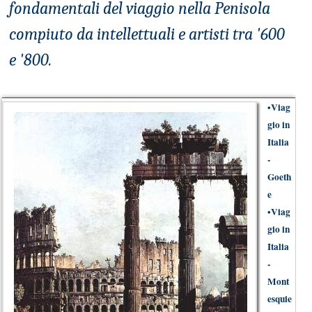
fondamentali del viaggio nella Penisola
compiuto da intellettuali e artisti tra '600
e '800.
•
Viag
gio in
Italia
-
Goeth
e
•
Viag
gio in
Italia
-
Mont
esquie