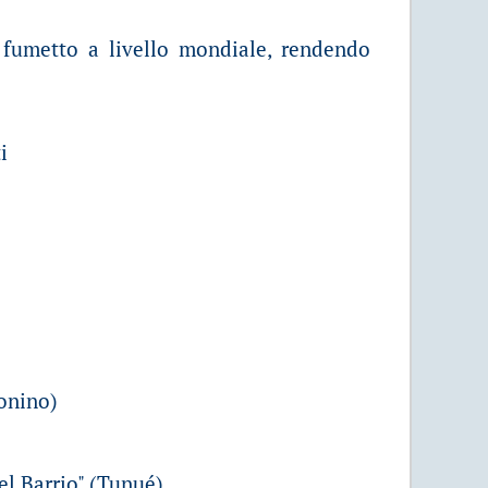
l fumetto a livello mondiale, rendendo
i
conino)
el Barrio" (Tunué)