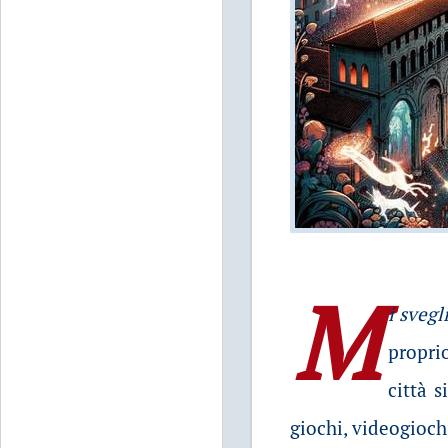
M
i sveg
proprio
città s
giochi, videogioch