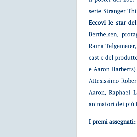
serie Stranger Thi
Eccovi le star de
Berthelsen, protag
Raina Telgemeier, a
cast e del produtt
e Aaron Harberts)
Attesissimo Robert
Aaron, Raphael La
animatori dei più f
I premi assegnati: