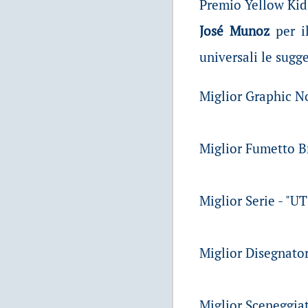
Premio Yellow Kid
José Munoz
per i
universali le sugg
Miglior Graphic No
Miglior Fumetto Br
Miglior Serie - "U
Miglior Disegnator
Miglior Sceneggiat