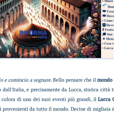
•
Musei 
Dint
🍽
Cosa
🍽
Dove
•
Come a
🅿
Dove
💃
Festiv
🎓
Imt-
☀
Mete
•
Cosa v
•
Lucca
lio e comincio a sognare
. Bello pensare che il
mondo 
 dall'Italia, e precisamente da Lucca, storica città
i colora di uno dei suoi eventi più grandi, il
Lucca 
i provenienti da tutto il mondo. Decine di migliaia d