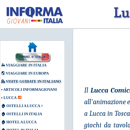
L
u
COMUNI D'ITALIA
🛵
VIAGGIARE IN ITALIA
🌎
VIAGGIARE IN EUROPA
💁
VISITE GUIDATE IN ITALIANO
Il
Lucca Comi
•
ARTICOLI INFORMAGIOVANI
•
LUCCA
all'animazione e
🏠
OSTELLI A LUCCA
⚡
a Lucca in Toscan
🏠
OSTELLI IN ITALIA
🏠
HOTEL A LUCCA
giochi da tavol