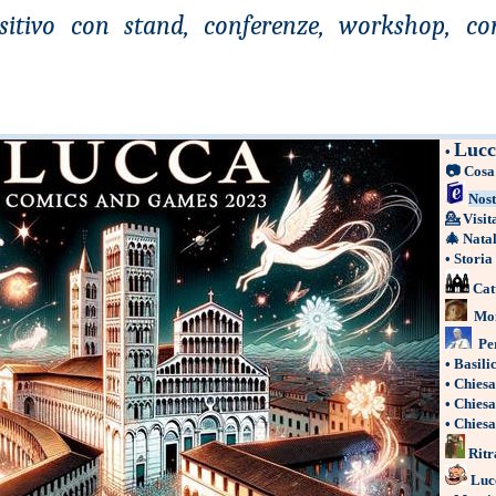
ositivo con stand, conferenze, workshop, co
Lucc
•
📷
Cosa
Nost
💁
Visit
🎄
Nata
•
Storia
Cat
Mon
Pe
•
Basili
•
Chiesa
•
Chiesa
•
Chies
Ritr
Luc