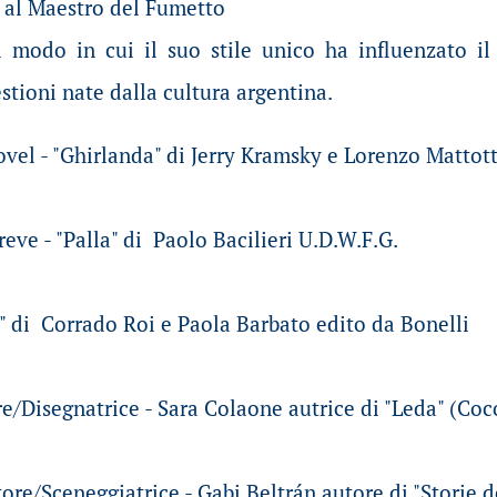
 al Maestro del Fumetto
l modo in cui il suo stile unico ha influenzato i
estioni nate dalla cultura argentina.
vel - "Ghirlanda" di Jerry Kramsky e Lorenzo Mattott
eve - "Palla" di Paolo Bacilieri U.D.W.F.G.
T" di Corrado Roi e Paola Barbato edito da Bonelli
e/Disegnatrice - Sara Colaone autrice di "Leda" (Co
ore/Sceneggiatrice - Gabi Beltrán autore di "Storie d