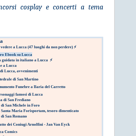
ncorsi cosplay e concerti a tema
a
 vedere a Lucca
(47 luoghi da non perdere)
⚡
ro Ebook su Lucca
a guidata in italiano a Lucca
⚡
le a Lucca
 di Lucca, avvenimenti
tedrale di San Martino
umento Funebre a Ilaria del Carretto
rsonaggi famosi di Lucca
ca di San Frediano
 di San Michele in Foro
 Santa Maria Forisportam, tesoro dimenticato
a di San Romano
atto dei Coniugi Arnolfini - Jan Van Eyck
ca Comics