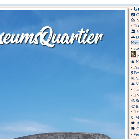
Gu
•
📷
C
💁
V
•
Dis
🏛
M
🚗
D
Nost
•
Sto
P
🎄
N
•
Pas
💃
Fes
🆓
V
🎄
V
•
I c
•
Il 
🎨
S
🎨
It
•
Il 
☾
Vi
🍽
R
🍽
C
•
Vie