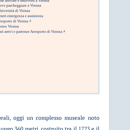
e arrivare e muoversi a Vienna
ove parcheggiare a Vienna
niversità di Vienna
eri emergenza e assistenza
roporto di Vienna
⚡
eteo Vienna
ari arrivi e partenze Aeroporto di Vienna
⚡
reali, oggi un complesso museale noto
lungo 360 metri, costruito tra il 1723 e il