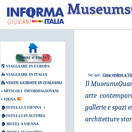
MuseumsQu
COMUNI D'ITALIA
🌎
VIAGGIARE IN EUROPA
:
🛵
VIAGGIARE IN ITALIA
Sei qui
Cosa vedere a V
Il MuseumsQuarti
💁
VISITE GUIDATE IN ITALIANO
•
ARTICOLI INFORMAGIOVANI
arte contempora
•
VIENA
gallerie e spazi 
🏠
OSTELLI A VIENNA
⚡
🏠
OSTELLI IN AUSTRIA
architetture sto
🏠
HOTEL A VIENNA