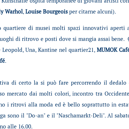
a Kunsthalle ospita temporanee di giovani artisti co
y Warhol
,
Louise Bourgeois
per citarne alcuni).
 quartiere di musei molti spazi innovativi aperti 
 luoghi di ritrovo e posti dove si mangia assai bene
fé Leopold, Una, Kantine nel quartier21,
MUMOK Caf
fé
.
tiva di certo la si può fare percorrendo il dedalo 
so mercato dai molti colori, incontro tra Occident
no i ritrovi alla moda ed è bello soprattutto in est
ga sono il "Do-an" e il "Naschamarkt-Deli". Al sabat
no alle 16.00.