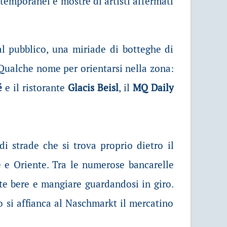
ntemporanei e mostre di artisti affermati
al pubblico, una miriade di botteghe di
. Qualche nome per orientarsi nella zona:
é
e il ristorante
Glacis Beisl
, il
MQ Daily
di strade che si trova proprio dietro il
e e Oriente. Tra le numerose bancarelle
ate bere e mangiare guardandosi in giro.
o si affianca al Naschmarkt il mercatino