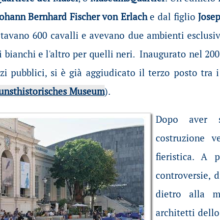
Johann Bernhard Fischer von Erlach
e dal figlio
Jose
itavano 600 cavalli e avevano due ambienti esclusiv
i bianchi e l'altro per quelli neri. Inaugurato nel 20
azi pubblici, si è già aggiudicato il terzo posto tr
unsthistorisches Museum
).
Dopo aver su
costruzione 
fieristica. A
controversie, d
dietro alla m
architetti del