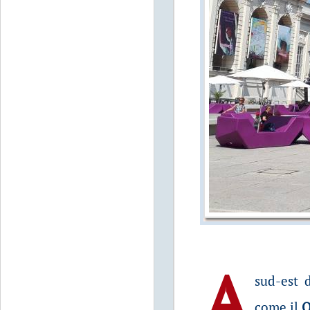
A
sud-est 
come il
Q