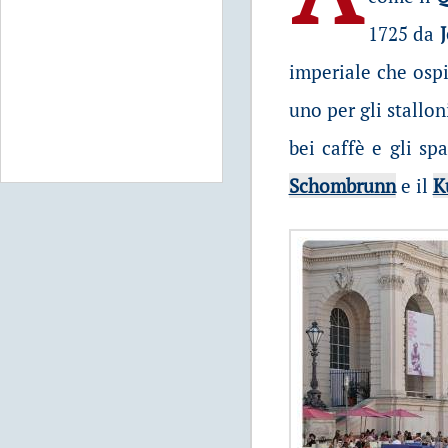
1725 da
imperiale che osp
uno per gli stallon
bei caffè e gli sp
Schombrunn
e il
K