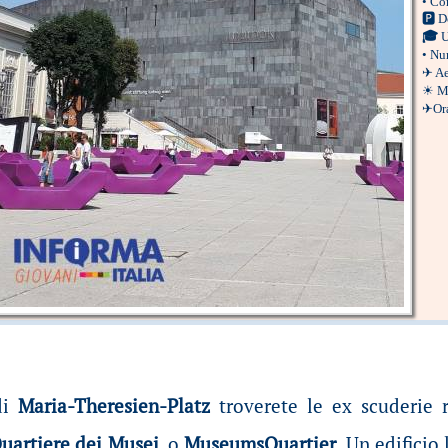
•
Com
🅿
D
🎓
U
•
Num
✈
Ae
☀
M
✈
Or
di
Maria-Theresien-Platz
troverete le ex scuderie 
uartiere dei Musei
, o
MuseumsQuartier
. Un edificio 