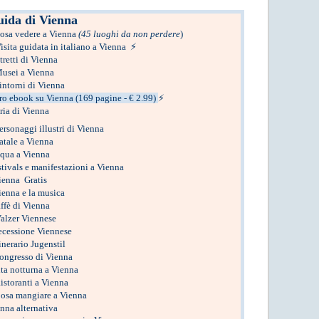
ida di Vienna
osa vedere a Vienna
(45 luoghi da non perdere
)
isita guidata in italiano a Vienna
⚡
tretti di Vienna
usei a Vienna
intorni di Vienna
ro ebook su Vienna (169 pagine - € 2.99)
⚡
ria di Vienna
ersonaggi illustri di Vienna
atale a Vienna
qua a Vienna
tivals e manifestazioni a Vienna
ienna Gratis
ienna e la musica
affè di Vienna
Valzer Viennese
ecessione Viennese
inerario Jugenstil
congresso di Vienna
ta notturna a Vienna
istoranti a Vienna
osa mangiare a Vienna
nna alternativa