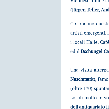
Viennese. Infine l
(
Jürgen Teller
,
And
Circondano questo
artisti emergenti,
i locali Halle, Ca
ed il
Dschungel Ca
Una visita alterna
Naschmarkt
, famo
(oltre 170) spunta
Locali molto in vo
dell'antiquariato
fi