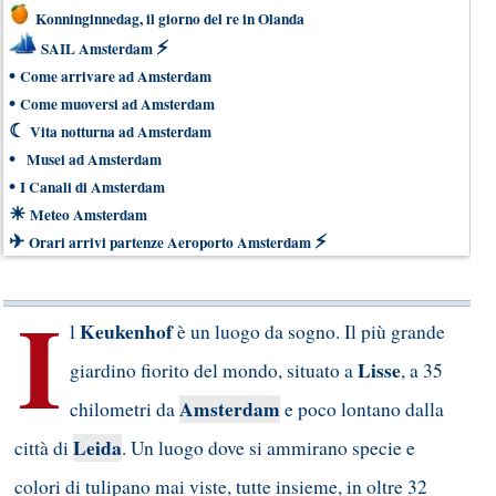
Konninginnedag, il giorno del re in Olanda
⚡
SAIL Amsterdam
•
Come arrivare ad Amsterdam
•
Come muoversi ad Amsterdam
☾
Vita notturna ad Amsterdam
•
Musei ad Amsterdam
•
I Canali di Amsterdam
☀
Meteo Amsterdam
✈
⚡
Orari arrivi partenze Aeroporto Amsterdam
I
Keukenhof
l
è un luogo da sogno. Il più grande
Lisse
giardino fiorito del mondo, situato a
, a 35
Amsterdam
chilometri da
e poco lontano dalla
Leida
città di
. Un luogo dove si ammirano specie e
colori di tulipano mai viste, tutte insieme, in oltre 32