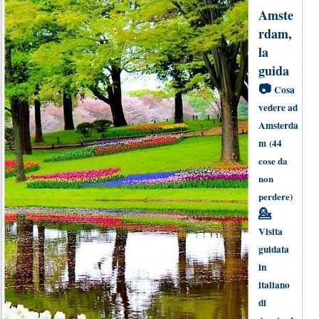
Amste
rdam,
la
guida
📷
Cosa
vedere ad
Amsterda
m
(44
cose da
non
perdere)
💁
Visita
guidata
in
italiano
di