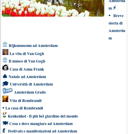
Amsterda
⚡
m
•
Breve
storia di
Amsterda
m
Rijksmuseum ad Amsterdam
La vita di Van Gogh
Il museo di Van Gogh
Casa di Anna Frank
🎄
Natale ad Amsterdam
🎓
Università di Amsterdam
Amsterdam Gratis
Vita di Rembrandt
•
La casa di Rembrandt
Keukenhof - Il più bel giardino del mondo
🍽
Cosa e dove mangiare ad Amsterdam
💃
Festivals e manifestazioni ad Amsterdam