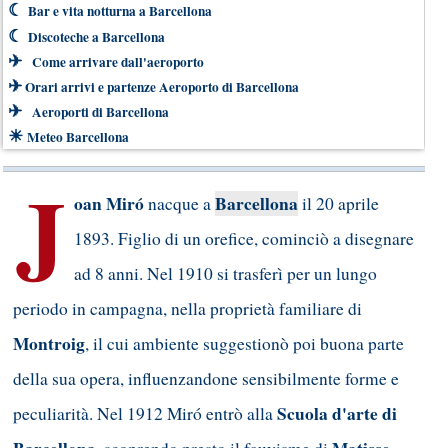
☾
Bar e vita notturna a Barcellona
☾
Discoteche a Barcellona
✈
Come arrivare dall'aeroporto
✈
Orari arrivi e partenze Aeroporto di Barcellona
✈
Aeroporti di Barcellona
☀
Meteo Barcellona
J
oan Miró
Barcellona
nacque a
il 20 aprile
1893. Figlio di un orefice, cominciò a disegnare
ad 8 anni. Nel 1910 si trasferì per un lungo
periodo in campagna, nella proprietà familiare di
Montroig
, il cui ambiente suggestionò poi buona parte
della sua opera, influenzandone sensibilmente forme e
Scuola d'arte di
peculiarità. Nel 1912 Miró entrò alla