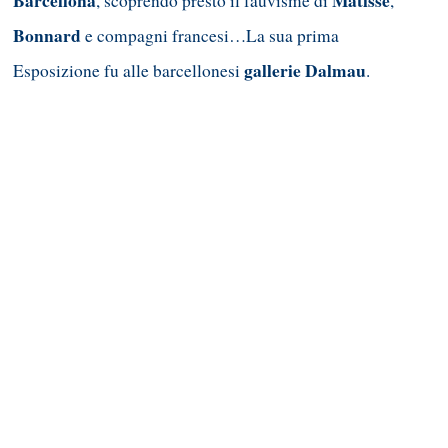
Barcellona
Matisse
, scoprendo presto il fauvisme di
,
Bonnard
e compagni francesi…La sua prima
gallerie Dalmau
Esposizione fu alle barcellonesi
.