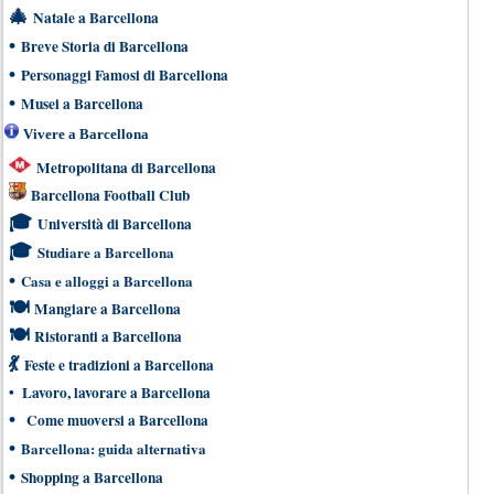
🎄
Natale a Barcellona
•
Breve Storia di Barcellona
•
Personaggi Famosi di Barcellona
•
Musei a Barcellona
Vivere a Barcellona
Metropolitana di Barcellona
Barcellona Football Club
🎓
Università di Barcellona
🎓
Studiare a Barcellona
•
Casa e alloggi a Barcellona
🍽
Mangiare a Barcellona
🍽
Ristoranti a Barcellona
💃
Feste e tradizioni a Barcellona
•
Lavoro, lavorare a Barcellona
•
Come muoversi a Barcellona
•
Barcellona: guida alternativa
•
Shopping a Barcellona