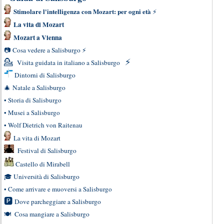
Stimolare l'intelligenza con Mozart: per ogni età
⚡
La vita di Mozart
Mozart a Vienna
📷
Cosa vedere a Salisburgo
⚡
💁
⚡
Visita guidata in italiano a Salisburgo
Dintorni di Salisburgo
🎄
Natale a Salisburgo
•
Storia di Salisburgo
•
Musei a Salisburgo
•
Wolf Dietrich von Raitenau
La vita di Mozart
Festival di Salisburgo
Castello di Mirabell
🎓
Università di Salisburgo
•
Come arrivare e muoversi a Salisburgo
🅿
Dove parcheggiare a Salisburgo
🍽
Cosa mangiare a Salisburgo