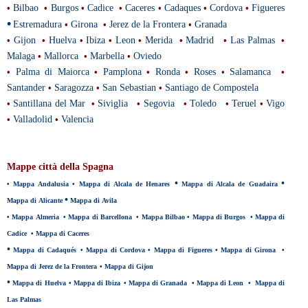
•
Bilbao
•
Burgos
•
Cadice
•
Caceres
•
Cadaques
•
Cordova
•
Figueres
•
Estremadura
•
Girona
•
Jerez de la Frontera
•
Granada
•
Gijon
•
Huelva
•
Ibiza
•
Leon
•
Merida
•
Madrid
•
Las Palmas
•
Malaga
•
Mallorca
•
Marbella
•
Oviedo
•
Palma di Maiorca
•
Pamplona
•
Ronda
•
Roses
•
Salamanca
•
Santander
•
Saragozza
•
San Sebastian
•
Santiago de Compostela
•
Santillana del Mar
•
Siviglia
•
Segovia
•
Toledo
•
Teruel
•
Vigo
•
Valladolid
•
Valencia
Mappe città della Spagna
•
•
•
Mappa Andalusia
•
Mappa di Alcala de Henares
Mappa di Alcala de Guadaira
•
Mappa di Alicante
Mappa di Avila
•
Mappa Almeria
•
Mappa di Barcellona
•
Mappa Bilbao
•
Mappa di Burgos
•
Mappa di
Cadice
•
Mappa di Caceres
•
Mappa di Cadaqués
•
Mappa di Cordova
•
Mappa di Figueres
•
Mappa di Girona
•
Mappa di Jerez de la Frontera
•
Mappa di Gijon
•
Mappa di Huelva
•
Mappa di Ibiza
•
Mappa di Granada
•
Mappa di Leon
•
Mappa di
Las Palmas