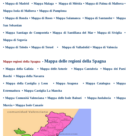
•
Mappa di Madrid
•
Mappa Malaga
•
Mappa di Mérida
•
Mappa di Palma di Mallorca
•
Mappa Isola di Mallorca
•
Mappa di Pamplona
•
Mappa di Ronda
•
Mappa di Roses
•
Mappa Salamanca
•
Mappa di Santander
•
Mappa
San Sebastian
•
Mappa Santiago de Compostela
•
Mappa di Santillana del Mar
•
Mappa di Siviglia
•
Mappa di Segovia
•
Mappa di Toledo
•
Mappa di Teruel
•
Mappa di Valladolid
•
Mappa di Valencia
Mappa delle regioni della Spagna
Mappe r
egioni della Spagna
▪
•
Mappa della Galizia
•
Mappa delle Asturie
•
Mappa Cantabria
•
Mappa dei Paesi
Baschi
•
Mappa della Navarra
•
Mappa della Castiglia y Leon
•
Mappa Aragona
•
Mappa Catalogna
•
Mappa
Estremadura
•
Mappa Castiglia La Mancha
•
Mappa Comunità Valenciana
•
Mappa delle Isole Baleari
•
Mappa Andalucia
•
Mappa
Murcia
•
Mappa Isole Canarie