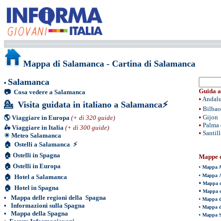
Mappa di Salamanca - Cartina di Salamanca
Salamanca
•
Guida al
📷
Cosa vedere a Salamanca
•
Andal
💁
Visita guidata in italiano a Salamanca
⚡
•
Bilbao
•
Gijon
🌎
Viaggiare in Europa
(+ di 320 guide)
•
Palma 
🛵
Viaggiare in Italia
(+ di 300 guide)
•
Santil
☀
Meteo Salamanca
🏠
Ostelli a Salamanca
⚡
🏠
Ostelli in Spagna
Mappe c
🏠
Ostelli in Europa
•
Mappa A
•
Mappa A
🏠
Hotel a Salamanca
•
Mappa d
🏠
Hotel in Spagna
•
Mappa d
•
Mappa delle regioni della Spagna
•
Mappa d
•
Informazioni sulla Spagna
•
Mappa d
•
Mappa della Spagna
•
Mappa S