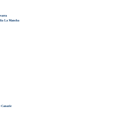
varra
lia La Mancha
 Canarie