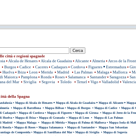
le città e regioni spagnole
usia
•
Alcala de Henares
•
Alcala de Guadaira
•
Alicante
•
Almeria
•
Arcos de la Front
•
•
Burgos
•
Cadice
•
Caceres
•
Cadaques
•
Cordova
•
Figueres
Estremadura
•
Gir
•
Huelva
•
Ibiza
•
Leon
•
Merida
•
Madrid
•
Las Palmas
•
Malaga
•
Mallorca
•
Ma
di Maiorca
•
Pamplona
•
Ronda
•
Roses
•
Salamanca
•
Santander
•
Saragozza
•
San
lana del Mar
•
Siviglia
•
Segovia
•
Toledo
•
Teruel
•
Vigo
•
Valladolid
•
Valenci
ittà della Spagna
•
•
•
ndalusia
•
Mappa di Alcala de Henares
Mappa di Alcala de Guadaira
Mappa di Alicante
Mappa 
lmeria
•
Mappa di Barcellona
•
Mappa Bilbao
•
Mappa di Burgos
•
Mappa di Cadice
•
Mappa di C
i Cadaqués
•
Mappa di Cordova
•
Mappa di Figueres
•
Mappa di Girona
•
Mappa di Jerez de la Fro
i Huelva
•
Mappa di Ibiza
•
Mappa di Granada
•
Mappa di Leon
•
Mappa di Las Palmas
i Madrid
•
Mappa Malaga
•
Mappa di Mérida
•
Mappa di Palma di Mallorca
•
Mappa Isola di Mal
i Ronda
•
Mappa di Roses
•
Mappa Salamanca
•
Mappa di Santander
•
Mappa San Sebastian
antiago de Compostela
•
Mappa di Santillana del Mar
•
Mappa di Siviglia
•
Mappa di Segovia