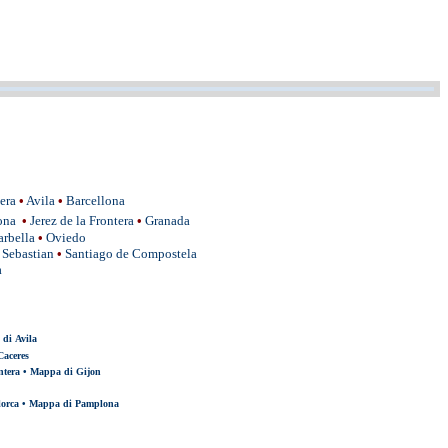
era
•
Avila
•
Barcellona
ona
•
Jerez de la Frontera
•
Granada
rbella
•
Oviedo
 Sebastian
•
Santiago de Compostela
a
di Avila
aceres
ntera
•
Mappa di Gijon
lorca
•
Mappa di Pamplona