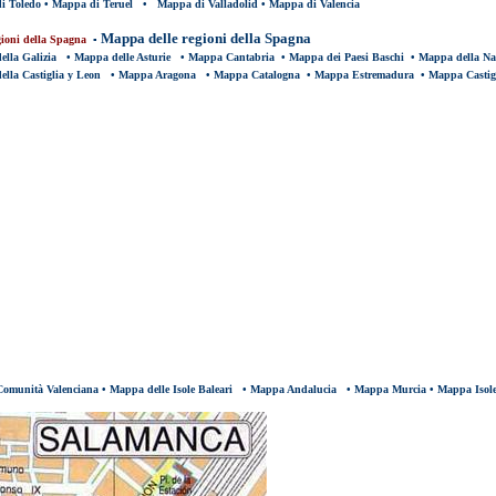
i Toledo
•
Mappa di Teruel
•
Mappa di Valladolid
•
Mappa di Valencia
Mappa delle regioni della Spagna
gioni della Spagna
▪
lla Galizia
•
Mappa delle Asturie
•
Mappa Cantabria
•
Mappa dei Paesi Baschi
•
Mappa della Na
lla Castiglia y Leon
•
Mappa Aragona
•
Mappa Catalogna
•
Mappa Estremadura
•
Mappa Castig
omunità Valenciana
•
Mappa delle Isole Baleari
•
Mappa Andalucia
•
Mappa Murcia
•
Mappa Isole