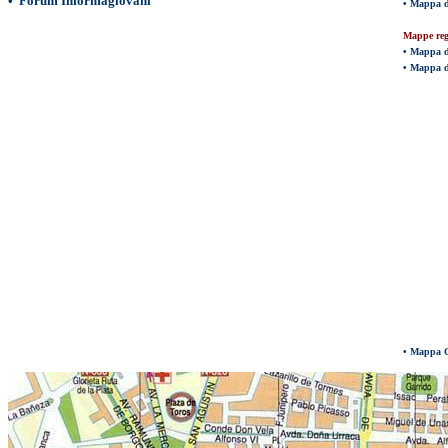
•
Forum Informagiovani
•
Mappa d
Mappe r
e
•
Mappa de
•
Mappa de
•
Mappa C