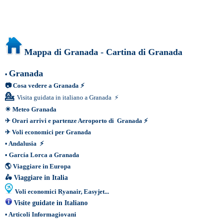
Mappa di Granada - Cartina di Granada
Granada
•
📷
Cosa vedere a Granada
⚡
💁
Visita guidata in italiano a Granada
⚡
☀
Meteo Granada
✈
Orari arrivi e partenze Aeroporto di Granada
⚡
✈
Voli economici per Granada
•
Andalusia
⚡
•
García Lorca a Granada
🌎
Viaggiare in Europa
🛵
Viaggiare in Italia
Voli economici Ryanair, Easyjet...
Visite guidate in Italiano
•
Articoli Informagiovani