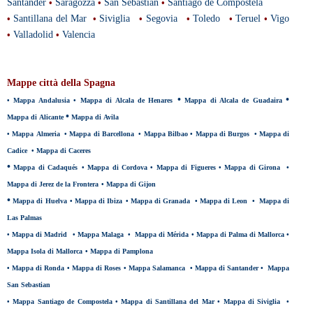
Santander
•
Saragozza
•
San Sebastian
•
Santiago de Compostela
•
Santillana del Mar
•
Siviglia
•
Segovia
•
Toledo
•
Teruel
•
Vigo
•
Valladolid
•
Valencia
Mappe città della Spagna
•
•
•
Mappa Andalusia
•
Mappa di Alcala de Henares
Mappa di Alcala de Guadaira
•
Mappa di Alicante
Mappa di Avila
•
Mappa Almeria
•
Mappa di Barcellona
•
Mappa Bilbao
•
Mappa di Burgos
•
Mappa di
Cadice
•
Mappa di Caceres
•
Mappa di Cadaqués
•
Mappa di Cordova
•
Mappa di Figueres
•
Mappa di Girona
•
Mappa di Jerez de la Frontera
•
Mappa di Gijon
•
Mappa di Huelva
•
Mappa di Ibiza
•
Mappa di Granada
•
Mappa di Leon
•
Mappa di
Las Palmas
•
Mappa di Madrid
•
Mappa Malaga
•
Mappa di Mérida
•
Mappa di Palma di Mallorca
•
Mappa Isola di Mallorca
•
Mappa di Pamplona
•
Mappa di Ronda
•
Mappa di Roses
•
Mappa Salamanca
•
Mappa di Santander
•
Mappa
San Sebastian
•
Mappa Santiago de Compostela
•
Mappa di Santillana del Mar
•
Mappa di Siviglia
•