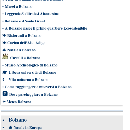
•
Musei a Bolzano
•
Leggende Sudtirolesi Altoatesine
•
Bolzano e il Santo Graal
•
A Bolzano nasce il primo quartiere Ecosostenibile
Ristoranti a Bolzano
🍽
Cucina dell'Alto Adige
🍽
🎄
Natale a Bolzano
Castelli a Bolzano
•
Museo Archeologico di Bolzano
🎓
Libera università di Bolzano
☾
Vita notturna a Bolzano
•
Come raggiungere e muoversi a Bolzano
🅿
Dove parcheggiare a Bolzano
☀
Meteo Bolzano
Bolzano
🎄
Natale in Europa