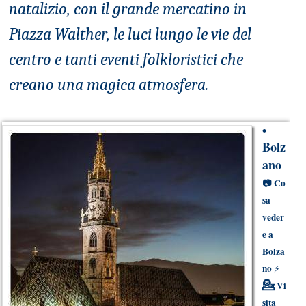
natalizio, con il grande mercatino in
Piazza Walther, le luci lungo le vie del
centro e tanti eventi folkloristici che
creano una magica atmosfera.
•
Bolz
ano
📷
Co
sa
veder
e a
Bolza
no
⚡
💁
Vi
sita