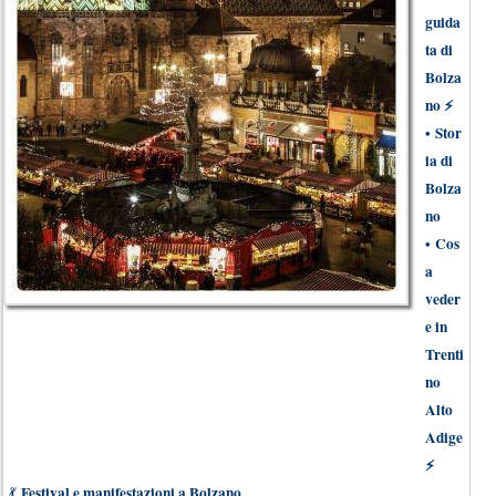
guida
ta di
Bolza
no
⚡
•
Stor
ia di
Bolza
no
•
Cos
a
veder
e in
Trenti
no
Alto
Adige
⚡
Festival e manifestazioni a Bolzano
💃