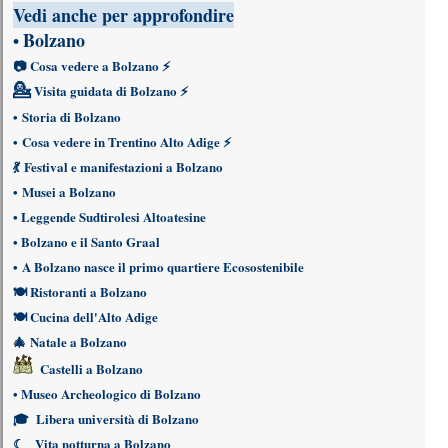
Vedi anche per approfondire
Bolzano
•
📷
Cosa vedere a Bolzano
⚡
💁
Visita guidata di Bolzano
⚡
•
Storia di Bolzano
•
Cosa vedere in Trentino Alto Adige
⚡
💃
Festival e manifestazioni a Bolzano
•
Musei a Bolzano
•
Leggende Sudtirolesi Altoatesine
•
Bolzano e il Santo Graal
•
A Bolzano nasce il primo quartiere Ecosostenibile
🍽
Ristoranti a Bolzano
🍽
Cucina dell'Alto Adige
🎄
Natale a Bolzano
Castelli a Bolzano
•
Museo Archeologico di Bolzano
🎓
Libera università di Bolzano
☾
Vita notturna a Bolzano