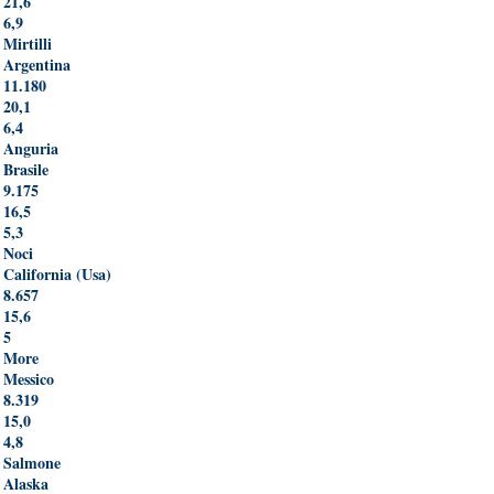
21,6
6,9
Mirtilli
Argentina
11.180
20,1
6,4
Anguria
Brasile
9.175
16,5
5,3
Noci
California (Usa)
8.657
15,6
5
More
Messico
8.319
15,0
4,8
Salmone
Alaska