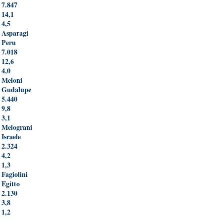
7.847
14,1
4,5
Asparagi
Peru
7.018
12,6
4,0
Meloni
Gudalupe
5.440
9,8
3,1
Melograni
Israele
2.324
4,2
1,3
Fagiolini
Egitto
2.130
3,8
1,2